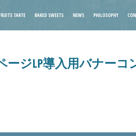
FRUITS TARTE
BAKED SWEETS
NEWS
PHILOSOPHY
CON
ページLP導入用バナーコ