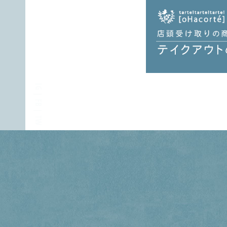
IG
FB
TW