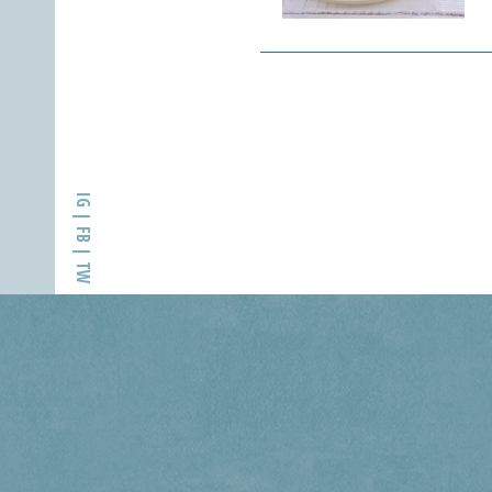
IG
FB
TW