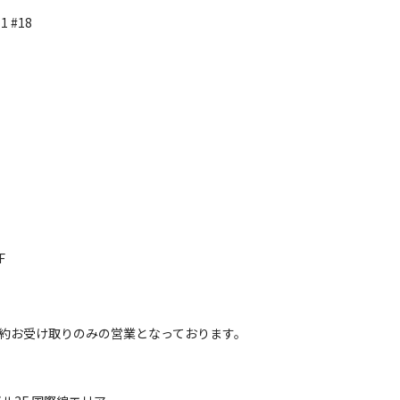
 #18
1
F
約お受け取りのみの営業となっております。